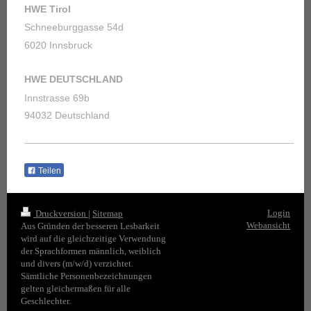
HWE Tirol
Schneeburggasse 54d
6020 Innsbruck
HWE DEUTSCHLAND
Innstrasse 69b
94032 Deutschland
Teilen
Login
Druckversion
|
Sitemap
Webansicht
Aus Gründen der besseren Lesbarkeit
wird auf die gleichzeitige Verwendung
der Sprachformen männlich, weiblich
und divers (m/w/d) verzichtet.
Sämtliche Personenbezeichnungen
gelten gleichermaßen für alle
Geschlechter.