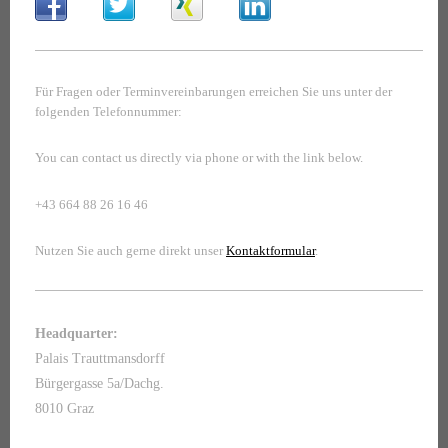
Für Fragen oder Terminvereinbarungen erreichen Sie uns unter der
folgenden Telefonnummer:
You can contact us directly via phone or with the link below.
+43 664 88 26 16 46
Nutzen Sie auch gerne direkt unser
Kontaktformular
.
Headquarter:
Palais Trauttmansdorff
Bürgergasse 5a/Dachg.
8010 Graz