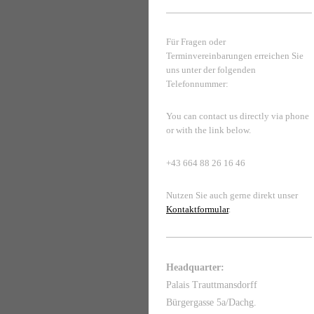
Für Fragen oder
Terminvereinbarungen erreichen Sie
uns unter der folgenden
Telefonnummer:
You can contact us directly via phone
or with the link below.
+43 664 88 26 16 46
Nutzen Sie auch gerne direkt unser
Kontaktformular
.
Headquarter:
Palais Trauttmansdorff
Bürgergasse 5a/Dachg.