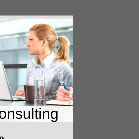
nsulting
e