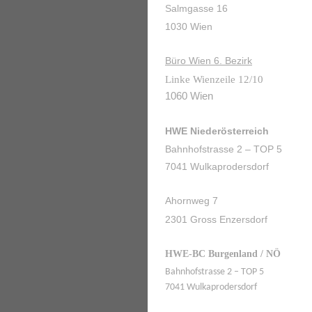
Salmgasse 16
1030 Wien
Büro Wien 6. Bezirk
Linke Wienzeile 12/10
1060 Wien
HWE Niederösterreich
Bahnhofstrasse 2 – TOP 5
7041 Wulkaprodersdorf
Ahornweg 7
2301 Gross Enzersdorf
HWE-BC Burgenland / NÖ
Bahnhofstrasse 2 – TOP 5
7041 Wulkaprodersdorf