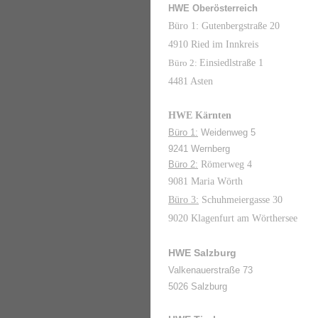
HWE Oberösterreich
Büro 1: Gutenbergstraße 20
4910 Ried im Innkreis
Büro 2:
Einsiedlstraße 1
4481 Asten
HWE Kärnten
Büro 1:
Weidenweg 5
9241 Wernberg
Büro 2:
Römerweg 4
9081 Maria Wörth
Büro 3:
Schuhmeiergasse 30
9020 Klagenfurt am Wörthersee
HWE Salzburg
Valkenauerstraße 73
5026 Salzburg