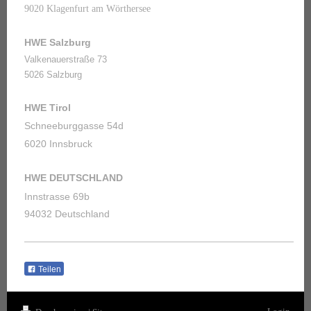
9020 Klagenfurt am Wörthersee
HWE Salzburg
Valkenauerstraße 73
5026 Salzburg
HWE Tirol
Schneeburggasse 54d
6020 Innsbruck
HWE DEUTSCHLAND
Innstrasse 69b
94032 Deutschland
Teilen