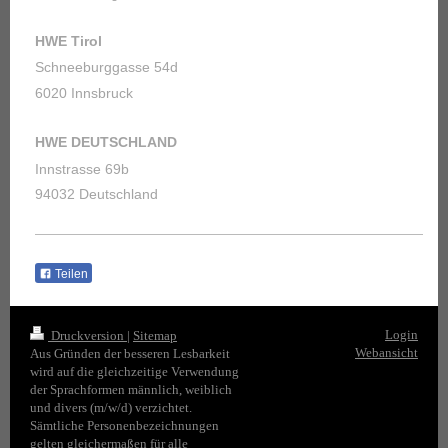
HWE Tirol
Schneeburggasse 54d
6020 Innsbruck
HWE DEUTSCHLAND
Innstrasse 69b
94032 Deutschland
Teilen
Login
Druckversion
|
Sitemap
Webansicht
Aus Gründen der besseren Lesbarkeit
wird auf die gleichzeitige Verwendung
der Sprachformen männlich, weiblich
und divers (m/w/d) verzichtet.
Sämtliche Personenbezeichnungen
gelten gleichermaßen für alle